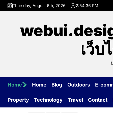
Skip
Thursday, August 6th, 2026
2:54:36 PM
to
the
content
webui.desig
เว็บ
Home
Home
Blog
Outdoors
E-com
Property
Technology
Travel
Contact