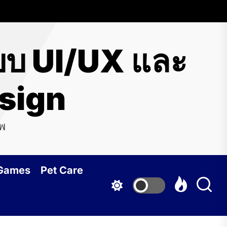
บบ UI/UX และ
esign
พ
 Games
Pet Care